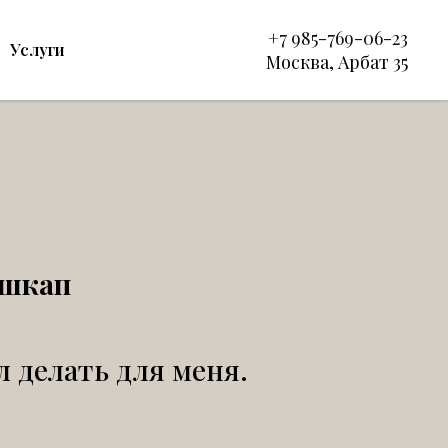
+7 9
85-769-06-23
Услуги
Москва, Арбат 35
гшкап
л делать для меня.