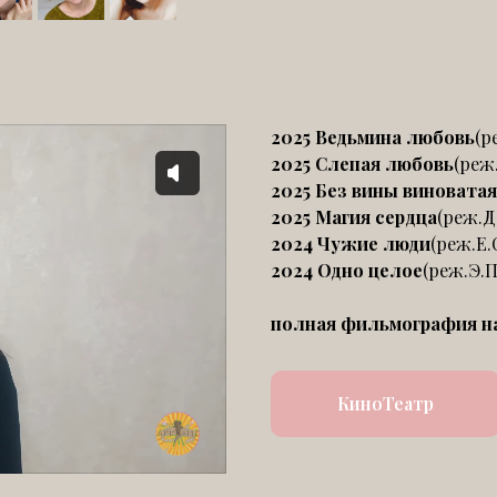
2025 Ведьмина любовь
(р
2025 Слепая любовь
(реж
2025 Без вины виноватая
2025 Магия сердца
(реж.Д
2024 Чужие люди
(реж.Е.
2024 Одно целое
(реж.Э.П
полная фильмография н
КиноТеатр