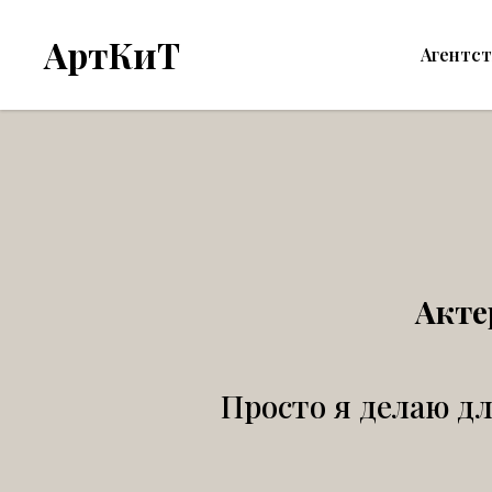
АртКиТ
Агентс
Акте
Просто я делаю дл