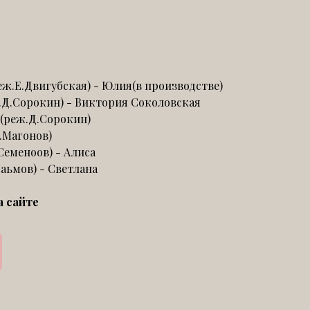
еж.Е.Двигубская) - Юлия(в производстве)
.Д.Сорокин) - Виктория Соколовская
(реж.Д.Сорокин)
.Магонов)
Семеноов) - Алиса
аьмов) - Светлана
а сайте