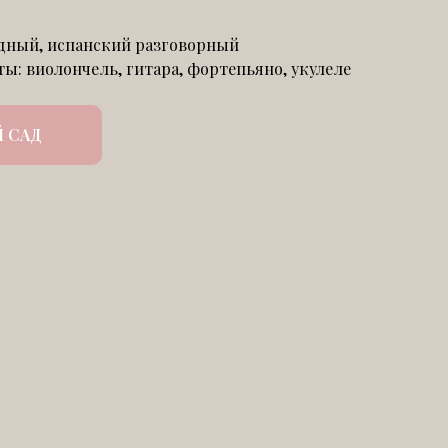
дный, испанский разговорный
: виолончель, гитара, фортепьяно, укулеле
 САД