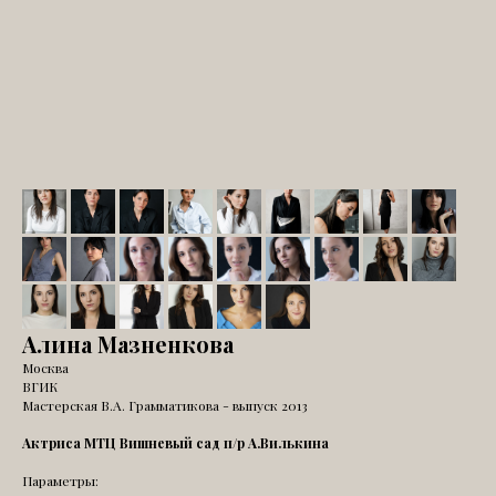
Алина Мазненкова
Москва
ВГИК
Мастерская В.А. Грамматикова - выпуск 2013
Актриса МТЦ Вишневый сад п/р А.Вилькина
Параметры: