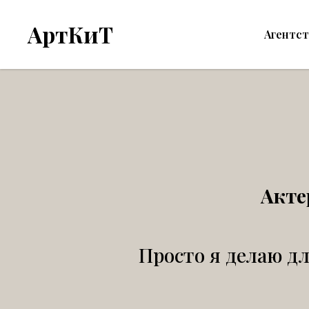
АртКиТ
Агентс
Акте
Просто я делаю дл