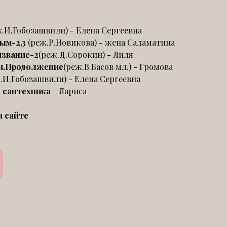
ж.И.Гобозашвили) - Елена Сергеевна
ым-2,3
(реж.Р.Новикова) - жена Саламатина
извание-2
(реж.Д.Сорокин) - Лиля
ви.Продолжение
(реж.В.Басов мл.) - Громова
.И.Гобозашвили) - Елена Сергеевна
а сантехника
- Лариса
а сайте