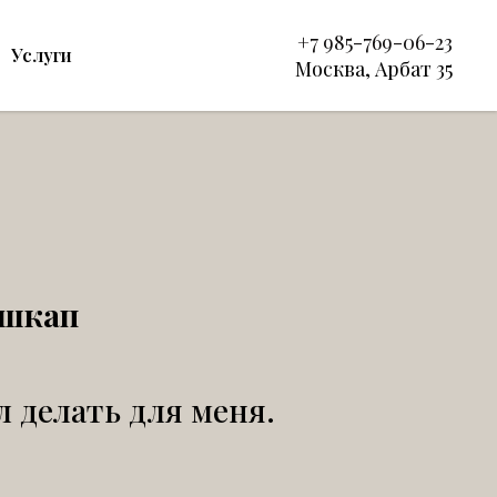
+7 9
85-769-06-23
Услуги
Москва, Арбат 35
гшкап
л делать для меня.