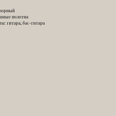
оворный
ушные полотна
: гитара, бас-гитара