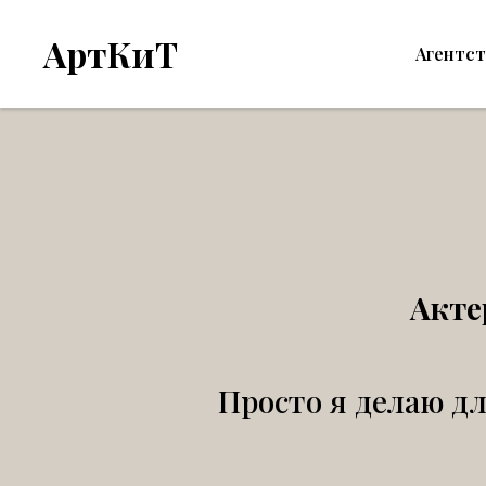
АртКиТ
Агентс
Акте
Просто я делаю дл