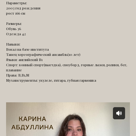
Параметры:
2003 год рождения
рост 166 см
Размеры:
Обувь 36
Одежда 42
Навыки:
Вокал на базе института
Танец хореографический ансамбль(10 лет)
Языки: английский В1
Спорт: конный спорт(выездка), сноуборд, горные лыжи, ролики, бег,
плавание
Права: В,В1,М
Муз.инструменты: укулеле, гитара, губная гармошка